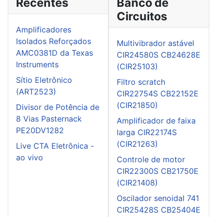
Recentes
Banco de
Circuitos
Amplificadores
Isolados Reforçados
Multivibrador astável
AMC0381D da Texas
CIR24580S CB24628E
Instruments
(CIR25103)
Sítio Eletrônico
Filtro scratch
(ART2523)
CIR22754S CB22152E
(CIR21850)
Divisor de Potência de
8 Vias Pasternack
Amplificador de faixa
PE20DV1282
larga CIR22174S
(CIR21263)
Live CTA Eletrônica -
ao vivo
Controle de motor
CIR22300S CB21750E
(CIR21408)
Oscilador senoidal 741
CIR25428S CB25404E