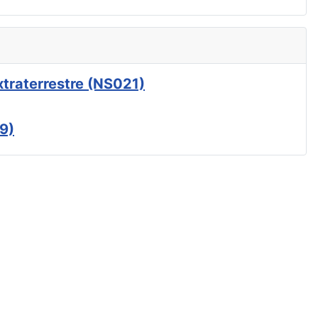
xtraterrestre (NS021)
9)