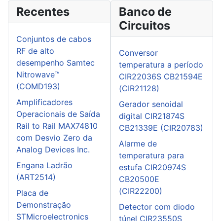
Recentes
Banco de
Circuitos
Conjuntos de cabos
RF de alto
Conversor
desempenho Samtec
temperatura a período
Nitrowave™
CIR22036S CB21594E
(COMD193)
(CIR21128)
Amplificadores
Gerador senoidal
Operacionais de Saída
digital CIR21874S
Rail to Rail MAX74810
CB21339E (CIR20783)
com Desvio Zero da
Alarme de
Analog Devices Inc.
temperatura para
Engana Ladrão
estufa CIR20974S
(ART2514)
CB20500E
(CIR22200)
Placa de
Demonstração
Detector com diodo
STMicroelectronics
túnel CIR23550S