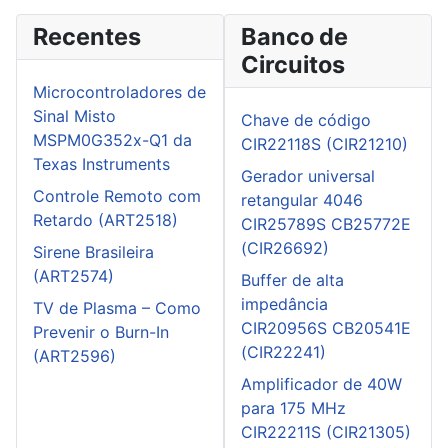
Recentes
Banco de
Circuitos
Microcontroladores de
Sinal Misto
Chave de código
MSPM0G352x-Q1 da
CIR22118S (CIR21210)
Texas Instruments
Gerador universal
Controle Remoto com
retangular 4046
Retardo (ART2518)
CIR25789S CB25772E
(CIR26692)
Sirene Brasileira
(ART2574)
Buffer de alta
impedância
TV de Plasma – Como
CIR20956S CB20541E
Prevenir o Burn-In
(CIR22241)
(ART2596)
Amplificador de 40W
para 175 MHz
CIR22211S (CIR21305)