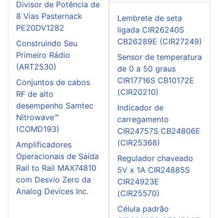
Divisor de Potência de
8 Vias Pasternack
Lembrete de seta
PE20DV1282
ligada CIR26240S
CB26289E (CIR27249)
Construindo Seu
Primeiro Rádio
Sensor de temperatura
(ART2530)
de 0 a 50 graus
CIR17716S CB10172E
Conjuntos de cabos
(CIR20210)
RF de alto
desempenho Samtec
Indicador de
Nitrowave™
carregamento
(COMD193)
CIR24757S CB24806E
(CIR25368)
Amplificadores
Operacionais de Saída
Regulador chaveado
Rail to Rail MAX74810
5V x 1A CIR24885S
com Desvio Zero da
CIR24923E
Analog Devices Inc.
(CIR25570)
Célula padrão