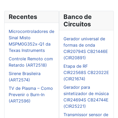
Recentes
Banco de
Circuitos
Microcontroladores de
Sinal Misto
Gerador universal de
MSPM0G352x-Q1 da
formas de onda
Texas Instruments
CIR20794S CB21446E
(CIR20891)
Controle Remoto com
Retardo (ART2518)
Etapa de RF
CIR22568S CB22022E
Sirene Brasileira
(CIR21674)
(ART2574)
Gerador para
TV de Plasma – Como
sintetizador de música
Prevenir o Burn-In
CIR24694S CB24744E
(ART2596)
(CIR25221)
Transmissor sensor de