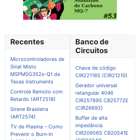
Recentes
Banco de
Circuitos
Microcontroladores de
Sinal Misto
Chave de código
MSPM0G352x-Q1 da
CIR22118S (CIR21210)
Texas Instruments
Gerador universal
Controle Remoto com
retangular 4046
Retardo (ART2518)
CIR25789S CB25772E
(CIR26692)
Sirene Brasileira
(ART2574)
Buffer de alta
impedância
TV de Plasma – Como
CIR20956S CB20541E
Prevenir o Burn-In