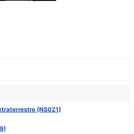
xtraterrestre (NS021)
9)