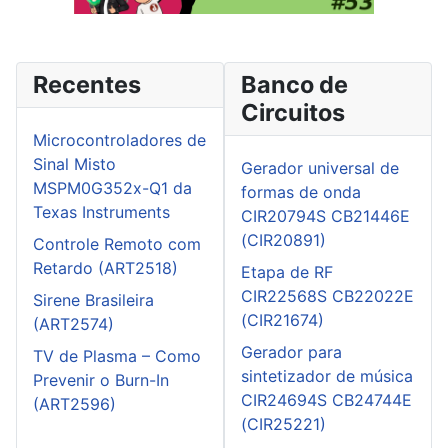
Recentes
Banco de
Circuitos
Microcontroladores de
Sinal Misto
Gerador universal de
MSPM0G352x-Q1 da
formas de onda
Texas Instruments
CIR20794S CB21446E
(CIR20891)
Controle Remoto com
Retardo (ART2518)
Etapa de RF
CIR22568S CB22022E
Sirene Brasileira
(CIR21674)
(ART2574)
Gerador para
TV de Plasma – Como
sintetizador de música
Prevenir o Burn-In
CIR24694S CB24744E
(ART2596)
(CIR25221)