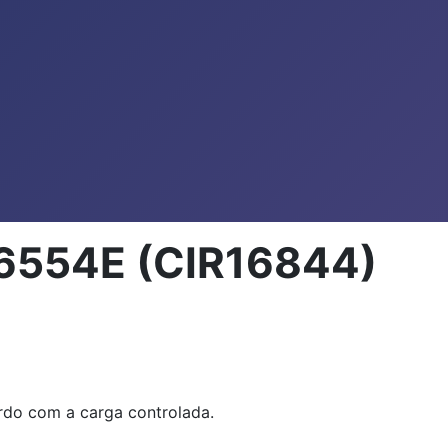
B6554E (CIR16844)
rdo com a carga controlada.