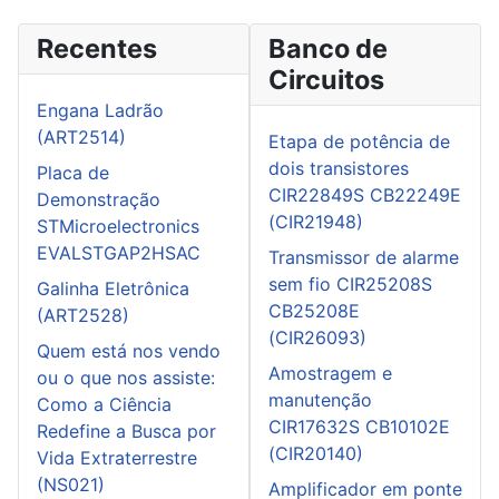
Recentes
Banco de
Circuitos
Engana Ladrão
(ART2514)
Etapa de potência de
dois transistores
Placa de
CIR22849S CB22249E
Demonstração
(CIR21948)
STMicroelectronics
EVALSTGAP2HSAC
Transmissor de alarme
sem fio CIR25208S
Galinha Eletrônica
CB25208E
(ART2528)
(CIR26093)
Quem está nos vendo
Amostragem e
ou o que nos assiste:
manutenção
Como a Ciência
CIR17632S CB10102E
Redefine a Busca por
(CIR20140)
Vida Extraterrestre
(NS021)
Amplificador em ponte