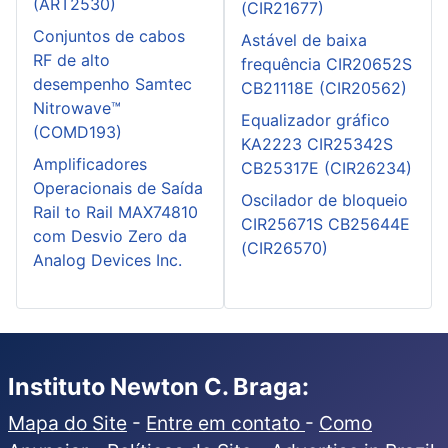
(ART2530)
(CIR21677)
Conjuntos de cabos
Astável de baixa
RF de alto
frequência CIR20652S
desempenho Samtec
CB21118E (CIR20562)
Nitrowave™
Equalizador gráfico
(COMD193)
KA2223 CIR25342S
Amplificadores
CB25317E (CIR26234)
Operacionais de Saída
Oscilador de bloqueio
Rail to Rail MAX74810
CIR25671S CB25644E
com Desvio Zero da
(CIR26570)
Analog Devices Inc.
Instituto Newton C. Braga:
Mapa do Site
-
Entre em contato
-
Como