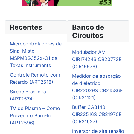
Recentes
Banco de
Circuitos
Microcontroladores de
Sinal Misto
Modulador AM
MSPM0G352x-Q1 da
CIR17424S CB20772E
Texas Instruments
(CIR19979)
Controle Remoto com
Medidor de absorção
Retardo (ART2518)
de dielétrico
CIR22029S CB21586E
Sirene Brasileira
(CIR21121)
(ART2574)
Buffer CA3140
TV de Plasma – Como
CIR22516S CB21970E
Prevenir o Burn-In
(CIR21627)
(ART2596)
Inversor de alta tensão