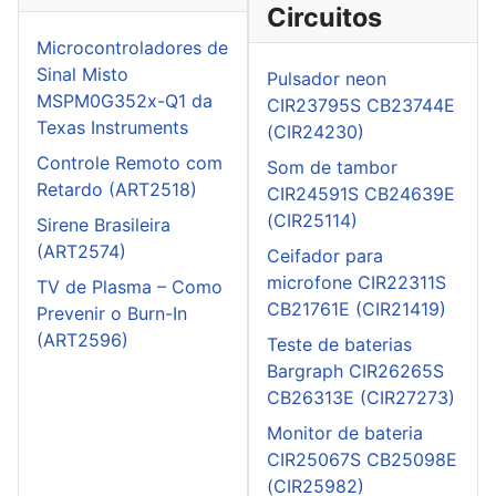
Circuitos
Microcontroladores de
Sinal Misto
Pulsador neon
MSPM0G352x-Q1 da
CIR23795S CB23744E
Texas Instruments
(CIR24230)
Controle Remoto com
Som de tambor
Retardo (ART2518)
CIR24591S CB24639E
(CIR25114)
Sirene Brasileira
(ART2574)
Ceifador para
microfone CIR22311S
TV de Plasma – Como
CB21761E (CIR21419)
Prevenir o Burn-In
(ART2596)
Teste de baterias
Bargraph CIR26265S
CB26313E (CIR27273)
Monitor de bateria
CIR25067S CB25098E
(CIR25982)