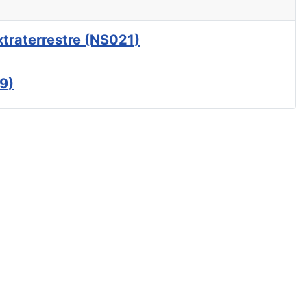
xtraterrestre (NS021)
9)