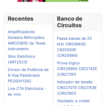
Recentes
Banco de
Circuitos
Amplificadores
Isolados Reforçados
Passa baixas de 25
AMC0381D da Texas
kHz CIR24963S
Instruments
CB25000E
(CIR25884)
Sítio Eletrônico
(ART2523)
Prova lógica
CIR22696S CB22142E
Divisor de Potência de
(CIR21791)
8 Vias Pasternack
PE20DV1282
Indicador de tensão
CIR22707S CB22153E
Live CTA Eletrônica -
(CIR21801)
ao vivo
Oscilador a cristal