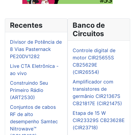
Recentes
Banco de
Circuitos
Divisor de Potência de
8 Vias Pasternack
Controle digital de
PE20DV1282
motor CIR25655S
CB25629E
Live CTA Eletrônica -
(CIR26554)
ao vivo
Amplificador com
Construindo Seu
transistores de
Primeiro Rádio
germânio CIR21367S
(ART2530)
CB21817E (CIR21475)
Conjuntos de cabos
Etapa de 15 W
RF de alto
CIR23329S CB23628E
desempenho Samtec
(CIR23718)
Nitrowave™