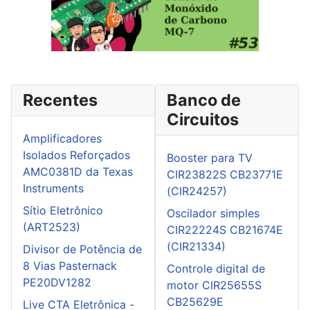
Recentes
Banco de
Circuitos
Amplificadores
Isolados Reforçados
Booster para TV
AMC0381D da Texas
CIR23822S CB23771E
Instruments
(CIR24257)
Sítio Eletrônico
Oscilador simples
(ART2523)
CIR22224S CB21674E
(CIR21334)
Divisor de Potência de
8 Vias Pasternack
Controle digital de
PE20DV1282
motor CIR25655S
CB25629E
Live CTA Eletrônica -