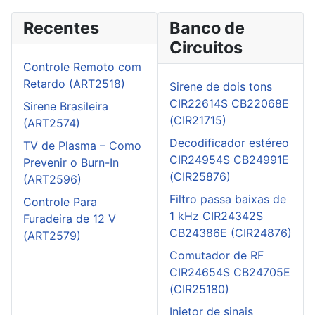
Recentes
Banco de
Circuitos
Controle Remoto com
Retardo (ART2518)
Sirene de dois tons
CIR22614S CB22068E
Sirene Brasileira
(CIR21715)
(ART2574)
Decodificador estéreo
TV de Plasma – Como
CIR24954S CB24991E
Prevenir o Burn-In
(CIR25876)
(ART2596)
Filtro passa baixas de
Controle Para
1 kHz CIR24342S
Furadeira de 12 V
CB24386E (CIR24876)
(ART2579)
Comutador de RF
CIR24654S CB24705E
(CIR25180)
Injetor de sinais