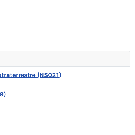
xtraterrestre (NS021)
9)