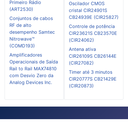
Primeiro Rádio
Oscilador CMOS
(ART2530)
cristal CIR24901S
CB24939E (CIR25827)
Conjuntos de cabos
RF de alto
Controle de potência
desempenho Samtec
CIR23621S CB23570E
Nitrowave™
(CIR24062)
(COMD193)
Antena ativa
Amplificadores
CIR26109S CB26144E
Operacionais de Saída
(CIR27082)
Rail to Rail MAX74810
Timer até 3 minutos
com Desvio Zero da
CIR20777S CB21429E
Analog Devices Inc.
(CIR20873)
Instituto Newton C. Braga: