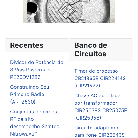
Recentes
Banco de
Circuitos
Divisor de Potência de
8 Vias Pasternack
Timer de processo
PE20DV1282
CB21865E CIR22414S
(CIR21522)
Construindo Seu
Primeiro Rádio
Chave AC acoplada
(ART2530)
por transformador
CIR25038S CB25075E
Conjuntos de cabos
(CIR25958)
RF de alto
desempenho Samtec
Circuito adaptador
Nitrowave™
para fone CIR23543S