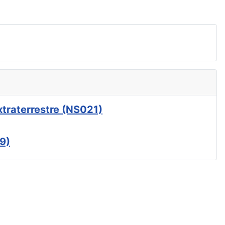
xtraterrestre (NS021)
9)