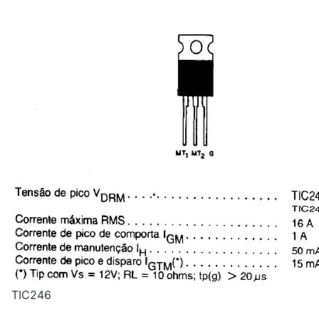
TIC
2
46