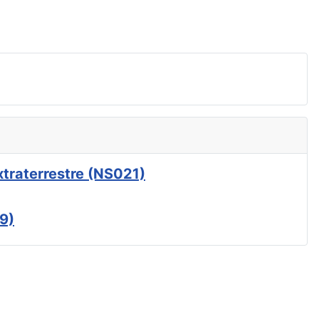
xtraterrestre (NS021)
9)