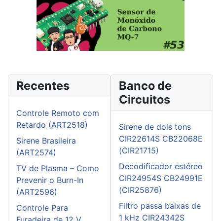
Recentes
Banco de
Circuitos
Controle Remoto com
Retardo (ART2518)
Sirene de dois tons
CIR22614S CB22068E
Sirene Brasileira
(CIR21715)
(ART2574)
Decodificador estéreo
TV de Plasma – Como
CIR24954S CB24991E
Prevenir o Burn-In
(CIR25876)
(ART2596)
Filtro passa baixas de
Controle Para
1 kHz CIR24342S
Furadeira de 12 V