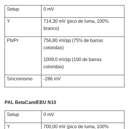
Setup
0 mV
Y
714,30 mV (pico de luma, 100%
branco)
Pb/Pr
756,80 mVpp (75% de barras
coloridas)
1009,0 mVpp (100 de barras
coloridas)
Sincronismo
-286 mV
PAL BetaCam/EBU N10
Setup
0 mV
Y
700,00 mV (pico de luma, 100%