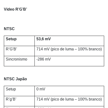
Video R’G’B’
NTSC
Setup
53,6 mV
R’G’B’
714 mV (pico de luma – 100% branco)
Sincronismo
-286 mV
NTSC Japão
Setup
0 mV
R’g’B’
714 mV (pico de luma – 100% branco)