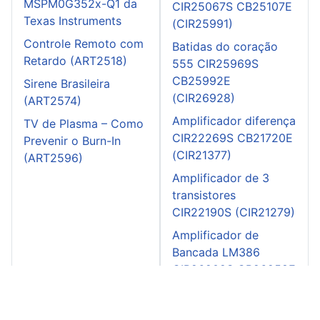
MSPM0G352x-Q1 da
CIR25067S CB25107E
Texas Instruments
(CIR25991)
Controle Remoto com
Batidas do coração
Retardo (ART2518)
555 CIR25969S
CB25992E
Sirene Brasileira
(CIR26928)
(ART2574)
Amplificador diferença
TV de Plasma – Como
CIR22269S CB21720E
Prevenir o Burn-In
(CIR21377)
(ART2596)
Amplificador de 3
transistores
CIR22190S (CIR21279)
Amplificador de
Bancada LM386
CIR26209S CB26258E
(CIR27218)