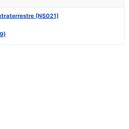
xtraterrestre (NS021)
9)