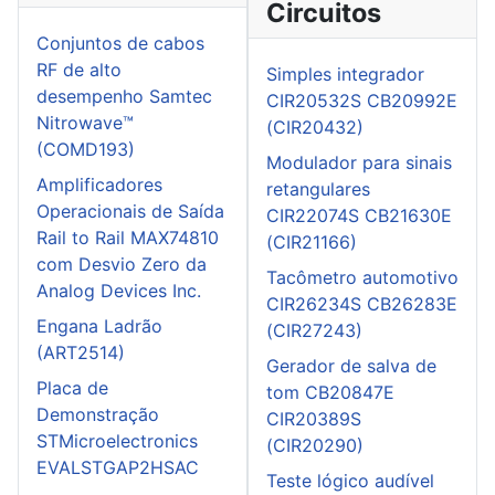
Circuitos
Conjuntos de cabos
RF de alto
Simples integrador
desempenho Samtec
CIR20532S CB20992E
Nitrowave™
(CIR20432)
(COMD193)
Modulador para sinais
Amplificadores
retangulares
Operacionais de Saída
CIR22074S CB21630E
Rail to Rail MAX74810
(CIR21166)
com Desvio Zero da
Tacômetro automotivo
Analog Devices Inc.
CIR26234S CB26283E
Engana Ladrão
(CIR27243)
(ART2514)
Gerador de salva de
Placa de
tom CB20847E
Demonstração
CIR20389S
STMicroelectronics
(CIR20290)
EVALSTGAP2HSAC
Teste lógico audível