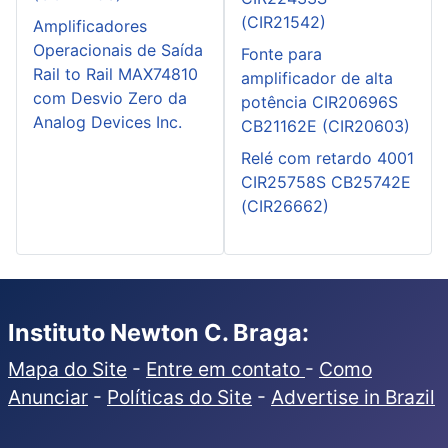
(CIR21542)
Amplificadores
Operacionais de Saída
Fonte para
Rail to Rail MAX74810
amplificador de alta
com Desvio Zero da
potência CIR20696S
Analog Devices Inc.
CB21162E (CIR20603)
Relé com retardo 4001
CIR25758S CB25742E
(CIR26662)
Instituto Newton C. Braga:
Mapa do Site
-
Entre em contato
-
Como
Anunciar
-
Políticas do Site
-
Advertise in Brazil