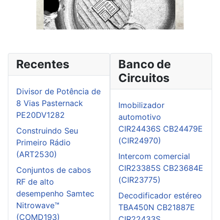
Recentes
Banco de
Circuitos
Divisor de Potência de
8 Vias Pasternack
Imobilizador
PE20DV1282
automotivo
CIR24436S CB24479E
Construindo Seu
(CIR24970)
Primeiro Rádio
(ART2530)
Intercom comercial
CIR23385S CB23684E
Conjuntos de cabos
(CIR23775)
RF de alto
desempenho Samtec
Decodificador estéreo
Nitrowave™
TBA450N CB21887E
(COMD193)
CIR22433S