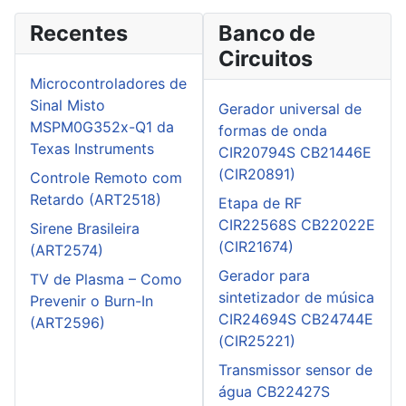
Recentes
Banco de
Circuitos
Microcontroladores de
Sinal Misto
Gerador universal de
MSPM0G352x-Q1 da
formas de onda
Texas Instruments
CIR20794S CB21446E
(CIR20891)
Controle Remoto com
Retardo (ART2518)
Etapa de RF
CIR22568S CB22022E
Sirene Brasileira
(CIR21674)
(ART2574)
Gerador para
TV de Plasma – Como
sintetizador de música
Prevenir o Burn-In
CIR24694S CB24744E
(ART2596)
(CIR25221)
Transmissor sensor de
água CB22427S