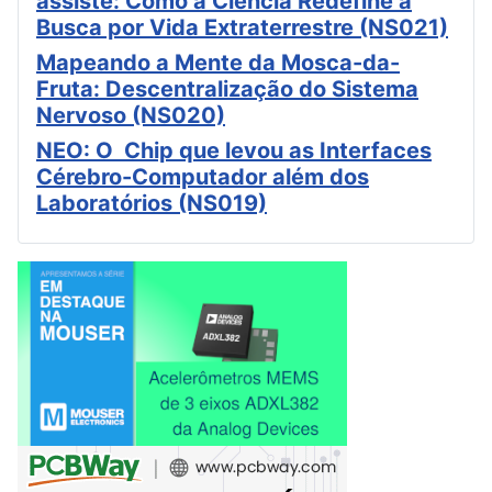
assiste: Como a Ciência Redefine a
Busca por Vida Extraterrestre (NS021)
Mapeando a Mente da Mosca-da-
Fruta: Descentralização do Sistema
Nervoso (NS020)
NEO: O Chip que levou as Interfaces
Cérebro-Computador além dos
Laboratórios (NS019)