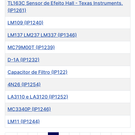
Título
TL163C Sensor de Efeito Hall - Texas lnstruments.
(IP1261)
LM109 (IP1240)
LM137 LM237 LM337 (IP1346)
MC79M00T (IP1239)
D-1A (IP1232)
Capacitor de Filtro (IP122)
4N26 (IP1254)
LA3110 e LA3120 (IP1252)
MC3340P (IP1246)
LM11 (IP1244)
Artigos