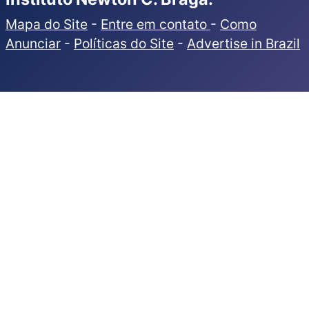
Mapa do Site
-
Entre em contato
-
Como
Anunciar
-
Políticas do Site
-
Advertise in Brazil