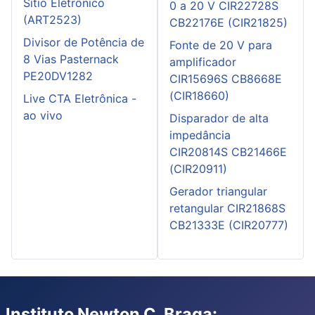
Sítio Eletrônico
0 a 20 V CIR22728S
(ART2523)
CB22176E (CIR21825)
Divisor de Potência de
Fonte de 20 V para
8 Vias Pasternack
amplificador
PE20DV1282
CIR15696S CB8668E
(CIR18660)
Live CTA Eletrônica -
ao vivo
Disparador de alta
impedância
CIR20814S CB21466E
(CIR20911)
Gerador triangular
retangular CIR21868S
CB21333E (CIR20777)
Instituto Newton C. Braga: