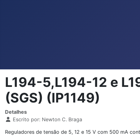
L194-5,L194-12 e L1
(SGS) (IP1149)
Detalhes
Escrito por:
Newton C. Braga
Reguladores de tensão de 5, 12 e 15 V com 500 mA cont