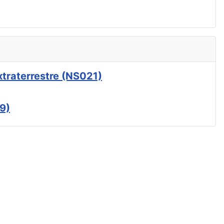
xtraterrestre (NS021)
9)