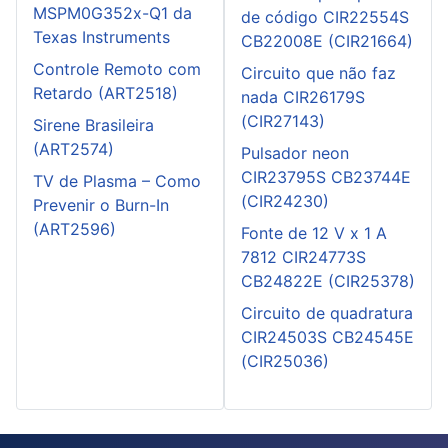
MSPM0G352x-Q1 da
de código CIR22554S
Texas Instruments
CB22008E (CIR21664)
Controle Remoto com
Circuito que não faz
Retardo (ART2518)
nada CIR26179S
(CIR27143)
Sirene Brasileira
(ART2574)
Pulsador neon
CIR23795S CB23744E
TV de Plasma – Como
(CIR24230)
Prevenir o Burn-In
(ART2596)
Fonte de 12 V x 1 A
7812 CIR24773S
CB24822E (CIR25378)
Circuito de quadratura
CIR24503S CB24545E
(CIR25036)