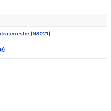
xtraterrestre (NS021)
9)