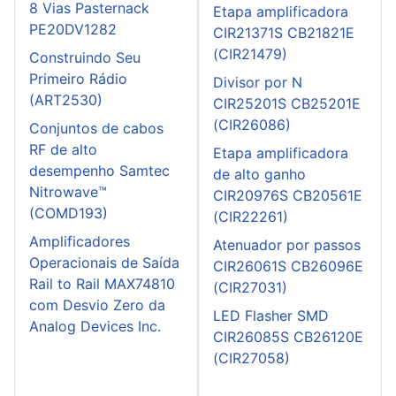
8 Vias Pasternack
Etapa amplificadora
PE20DV1282
CIR21371S CB21821E
(CIR21479)
Construindo Seu
Primeiro Rádio
Divisor por N
(ART2530)
CIR25201S CB25201E
(CIR26086)
Conjuntos de cabos
RF de alto
Etapa amplificadora
desempenho Samtec
de alto ganho
Nitrowave™
CIR20976S CB20561E
(COMD193)
(CIR22261)
Amplificadores
Atenuador por passos
Operacionais de Saída
CIR26061S CB26096E
Rail to Rail MAX74810
(CIR27031)
com Desvio Zero da
LED Flasher SMD
Analog Devices Inc.
CIR26085S CB26120E
(CIR27058)