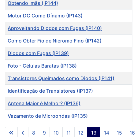
Título
Obtendo Imãs (IP144)
Motor DC Como Dínamo (IP143)
Aproveitando Diodos com Fugas (IP140)
Como Obter Fio de Nicromo Fino (IP142)
Diodos com Fugas (IP139)
Foto - Células Baratas (IP138)
Transistores Queimados como Diodos (IP141)
Identificação de Transistores (IP137)
Antena Maior é Melhor? (IP136)
Vazamento de Microondas (IP135)
Artigos
8
9
10
11
12
13
14
15
16
Página 13 de 27