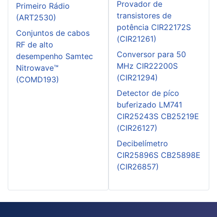
Provador de
Primeiro Rádio
transistores de
(ART2530)
potência CIR22172S
Conjuntos de cabos
(CIR21261)
RF de alto
Conversor para 50
desempenho Samtec
MHz CIR22200S
Nitrowave™
(CIR21294)
(COMD193)
Detector de píco
buferizado LM741
CIR25243S CB25219E
(CIR26127)
Decibelímetro
CIR25896S CB25898E
(CIR26857)