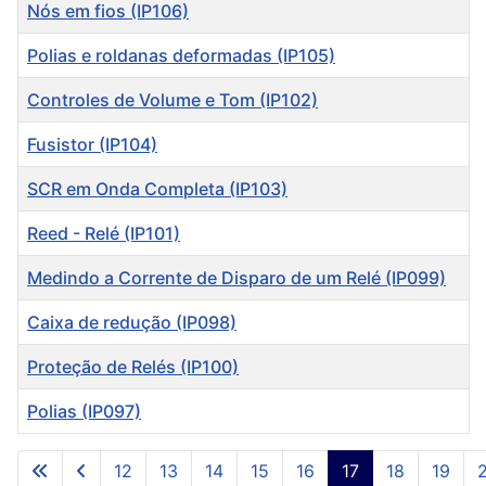
Título
Nós em fios (IP106)
Polias e roldanas deformadas (IP105)
Controles de Volume e Tom (IP102)
Fusistor (IP104)
SCR em Onda Completa (IP103)
Reed - Relé (IP101)
Medindo a Corrente de Disparo de um Relé (IP099)
Caixa de redução (IP098)
Proteção de Relés (IP100)
Polias (IP097)
Artigos
12
13
14
15
16
17
18
19
Página 17 de 27