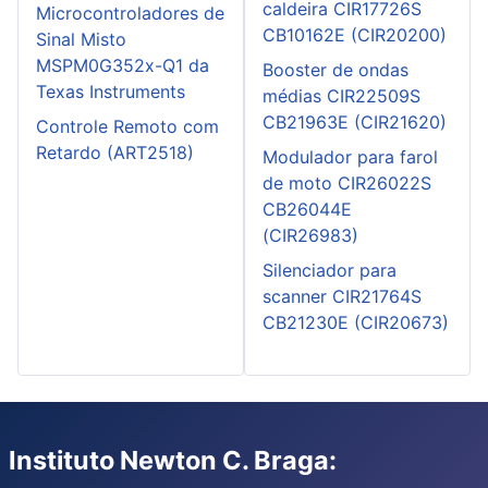
caldeira CIR17726S
Microcontroladores de
CB10162E (CIR20200)
Sinal Misto
MSPM0G352x-Q1 da
Booster de ondas
Texas Instruments
médias CIR22509S
CB21963E (CIR21620)
Controle Remoto com
Retardo (ART2518)
Modulador para farol
de moto CIR26022S
CB26044E
(CIR26983)
Silenciador para
scanner CIR21764S
CB21230E (CIR20673)
Instituto Newton C. Braga: