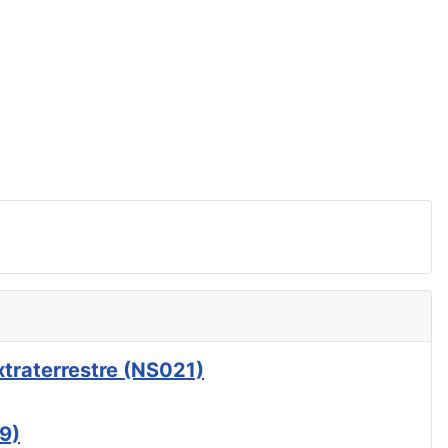
xtraterrestre (NS021)
9)