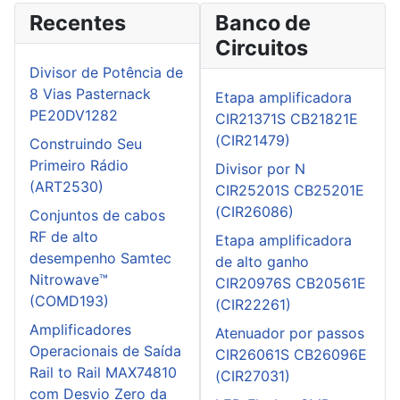
Recentes
Banco de
Circuitos
Divisor de Potência de
8 Vias Pasternack
Etapa amplificadora
PE20DV1282
CIR21371S CB21821E
(CIR21479)
Construindo Seu
Primeiro Rádio
Divisor por N
(ART2530)
CIR25201S CB25201E
(CIR26086)
Conjuntos de cabos
RF de alto
Etapa amplificadora
desempenho Samtec
de alto ganho
Nitrowave™
CIR20976S CB20561E
(COMD193)
(CIR22261)
Amplificadores
Atenuador por passos
Operacionais de Saída
CIR26061S CB26096E
Rail to Rail MAX74810
(CIR27031)
com Desvio Zero da