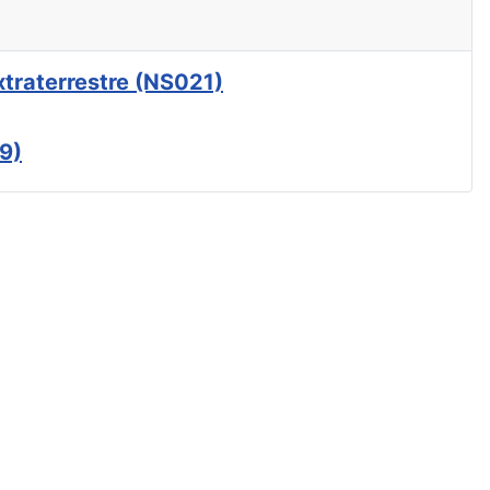
xtraterrestre (NS021)
9)