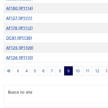
AF180 (IP1114)
AF127 (IP1111)
AF178 (IP1112)
OC81 (IP1136)
AF125 (IP1109)
AF126 (IP1110)
Artigos
4
5
6
7
8
9
10
11
12
1
Busca no site