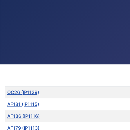
Título
OC26 (IP1129)
AF181 (IP1115)
AF186 (IP1116)
AF179 (IP1113)