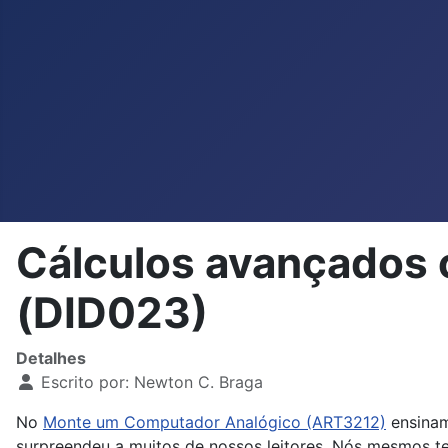
Cálculos avançados 
(DID023)
Detalhes
Escrito por:
Newton C. Braga
No
Monte um Computador Analógico (ART3212)
ensinam
surpreendeu a muitos de nossos leitores. Nós mesmos t