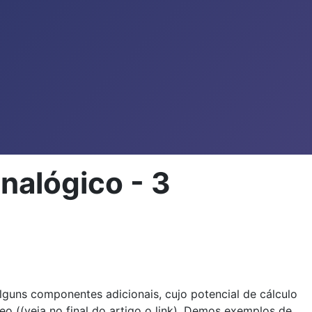
alógico - 3
ns componentes adicionais, cujo potencial de cálculo
 ((veja no final do artigo o link). Demos exemplos de