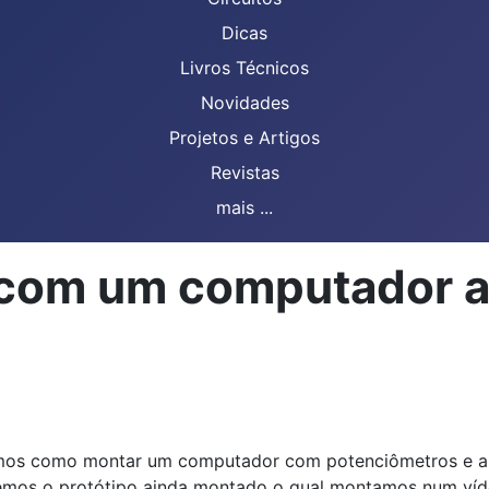
Dicas
Livros Técnicos
Novidades
Projetos e Artigos
Revistas
mais ...
com um computador an
os como montar um computador com potenciômetros e algu
emos o protótipo ainda montado o qual montamos num vídeo