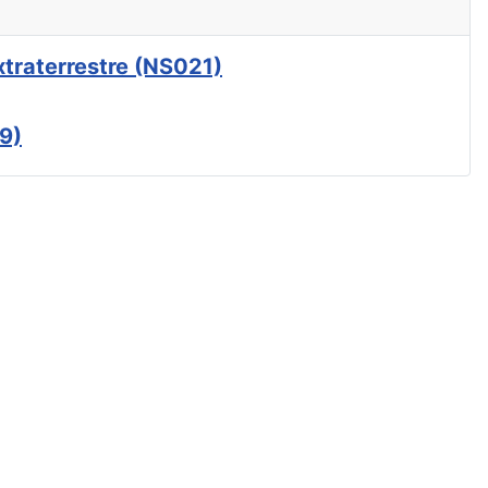
xtraterrestre (NS021)
9)