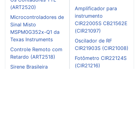
(ART2520)
Amplificador para
instrumento
Microcontroladores de
CIR22005S CB21562E
Sinal Misto
(CIR21097)
MSPM0G352x-Q1 da
Texas Instruments
Oscilador de RF
CIR21903S (CIR21008)
Controle Remoto com
Retardo (ART2518)
Fotômetro CIR22124S
(CIR21216)
Sirene Brasileira
(ART2574)
Capacímetro
completo CIR23444S
CB23742E (CIR23842)
Quatro traços para o
osciloscópio
CIR24472S CB24515E
(CIR25006)