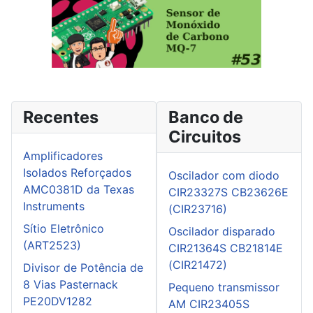
Recentes
Banco de
Circuitos
Amplificadores
Isolados Reforçados
Oscilador com diodo
AMC0381D da Texas
CIR23327S CB23626E
Instruments
(CIR23716)
Sítio Eletrônico
Oscilador disparado
(ART2523)
CIR21364S CB21814E
(CIR21472)
Divisor de Potência de
8 Vias Pasternack
Pequeno transmissor
PE20DV1282
AM CIR23405S