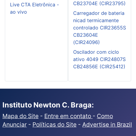
CB23704E (CIR23795)
Live CTA Eletrônica -
ao vivo
Carregador de bateria
nicad termicamente
controlado CIR23655S
CB23604E
(CIR24096)
Oscilador com ciclo
ativo 4049 CIR24807S
CB24856E (CIR25412)
Instituto Newton C. Braga:
Mapa do Site
-
Entre em contato
-
Como
Anunciar
-
Políticas do Site
-
Advertise in Brazil