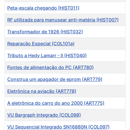
Peta-escala chegando (HIST011)
RF utilizada para manusear anti-matéria (HIST007)
Transformador de 1926 (HIST032)
Reparação Especial (COL101a)
Tributo a Hedy Lamarr - II (HIST040)
Fontes de alimentação do PC (ART780)
Construa um apagador de eprom (ART779)
Eletrônica na aviação (ART778)
A eletrônica do carro do ano 2000 (ART775)
VU Bargraph Integrado (COL098)
VU Sequencial Integrado SN16880N (COL097)