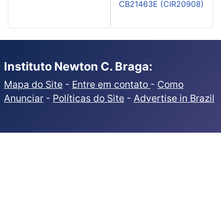
CB21463E (CIR20908)
Instituto Newton C. Braga:
Mapa do Site
-
Entre em contato
-
Como
Anunciar
-
Políticas do Site
-
Advertise in Brazil