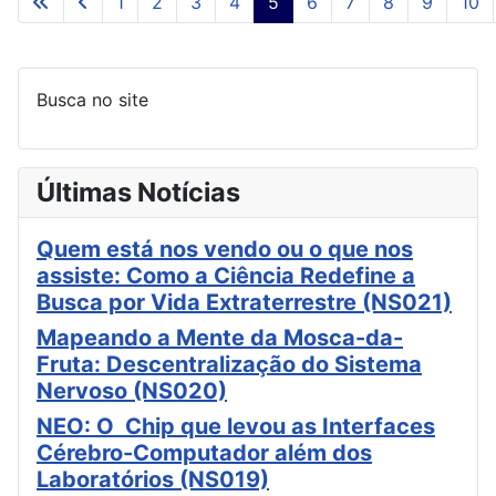
1
2
3
4
5
6
7
8
9
10
Página 5 de 11
Busca no site
Últimas Notícias
Quem está nos vendo ou o que nos
assiste: Como a Ciência Redefine a
Busca por Vida Extraterrestre (NS021)
Mapeando a Mente da Mosca-da-
Fruta: Descentralização do Sistema
Nervoso (NS020)
NEO: O Chip que levou as Interfaces
Cérebro-Computador além dos
Laboratórios (NS019)