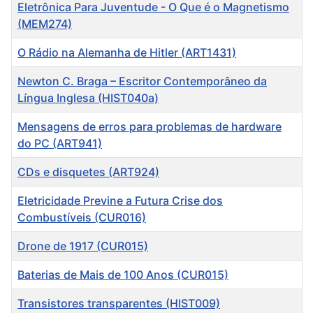
Título
Eletrônica Para Juventude - O Que é o Magnetismo
(MEM274)
O Rádio na Alemanha de Hitler (ART1431)
Newton C. Braga – Escritor Contemporâneo da
Língua Inglesa (HIST040a)
Mensagens de erros para problemas de hardware
do PC (ART941)
CDs e disquetes (ART924)
Eletricidade Previne a Futura Crise dos
Combustíveis (CUR016)
Drone de 1917 (CUR015)
Baterias de Mais de 100 Anos (CUR015)
Transistores transparentes (HIST009)