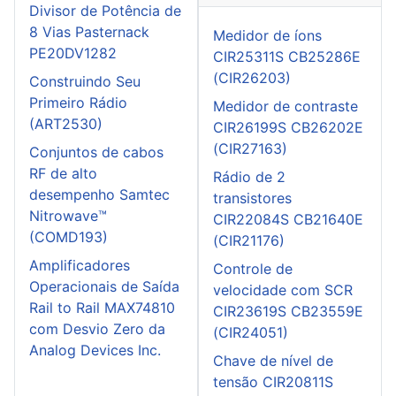
Divisor de Potência de
8 Vias Pasternack
Medidor de íons
PE20DV1282
CIR25311S CB25286E
(CIR26203)
Construindo Seu
Primeiro Rádio
Medidor de contraste
(ART2530)
CIR26199S CB26202E
(CIR27163)
Conjuntos de cabos
RF de alto
Rádio de 2
desempenho Samtec
transistores
Nitrowave™
CIR22084S CB21640E
(COMD193)
(CIR21176)
Amplificadores
Controle de
Operacionais de Saída
velocidade com SCR
Rail to Rail MAX74810
CIR23619S CB23559E
com Desvio Zero da
(CIR24051)
Analog Devices Inc.
Chave de nível de
tensão CIR20811S