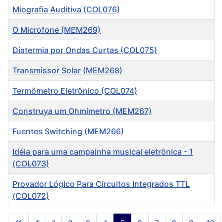
Miografia Auditiva (COL076)
O Microfone (MEM269)
Diatermia por Ondas Curtas (COL075)
Transmissor Solar (MEM268)
Termômetro Eletrônico (COL074)
Construya um Ohmímetro (MEM267)
Fuentes Switching (MEM266)
Idéia para uma campainha musical eletrônica - 1
(COL073)
Provador Lógico Para Circuitos Integrados TTL
(COL072)
Artigos