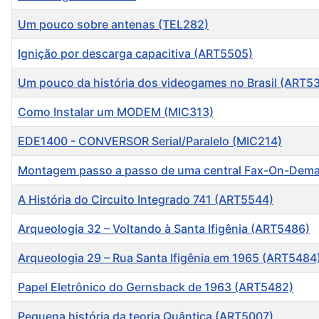
Um pouco sobre antenas (TEL282)
Ignição por descarga capacitiva (ART5505)
Um pouco da história dos videogames no Brasil (ART5
Como Instalar um MODEM (MIC313)
EDE1400 - CONVERSOR Serial/Paralelo (MIC214)
Montagem passo a passo de uma central Fax-On-Dema
A História do Circuito Integrado 741 (ART5544)
Arqueologia 32 – Voltando à Santa Ifigênia (ART5486)
Arqueologia 29 – Rua Santa Ifigênia em 1965 (ART5484
Papel Eletrônico do Gernsback de 1963 (ART5482)
Pequena história da teoria Quântica (ART5007)