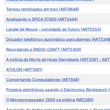
Termos terminados em tron (ART4649)
Analisando o SPICA ST600 (ART5444)
Landel de Moura – convidado do futuro (ART5553)
Discador telefônico automático para alarmes (ART5348
Recordando o RADIO-CRAFT (ART5304)
A notícia da Morte de Hugo Gernsback (ART3361 - AR
ATHLON (ART1001)
Consertando Computadores (ART848)
Projetos eletrônicos usando o Electronics Workbench
O Microprocessador 2650 na prática (MIC580)
Aquisição de dados pela porta paralela para o disco rí