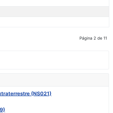
Página 2 de 11
xtraterrestre (NS021)
9)