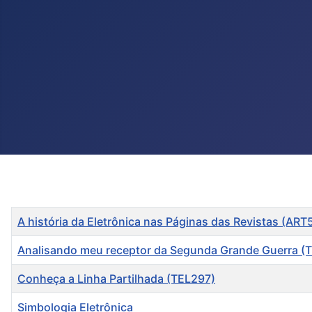
Título
A história da Eletrônica nas Páginas das Revistas (ART
Analisando meu receptor da Segunda Grande Guerra (
Conheça a Linha Partilhada (TEL297)
Simbologia Eletrônica