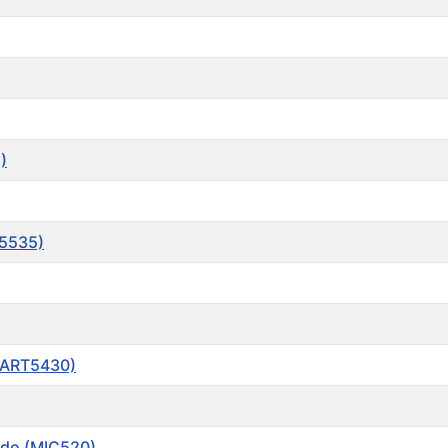
)
T5535)
 (ART5430)
gido (MIC520)