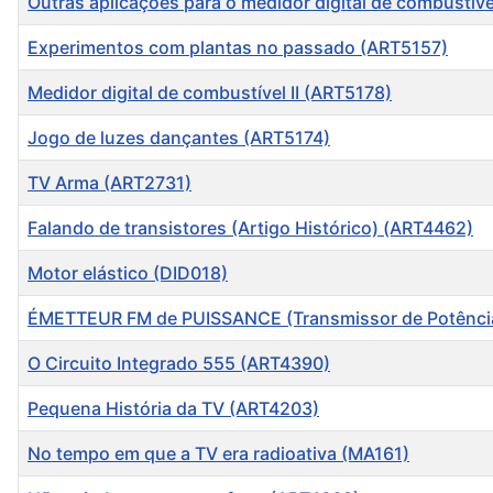
Outras aplicações para o medidor digital de combustív
Experimentos com plantas no passado (ART5157)
Medidor digital de combustível II (ART5178)
Jogo de luzes dançantes (ART5174)
TV Arma (ART2731)
Falando de transistores (Artigo Histórico) (ART4462)
Motor elástico (DID018)
ÉMETTEUR FM de PUISSANCE (Transmissor de Potênci
O Circuito Integrado 555 (ART4390)
Pequena História da TV (ART4203)
No tempo em que a TV era radioativa (MA161)