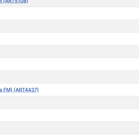
el (ART5108)
a FM) (ART4437)