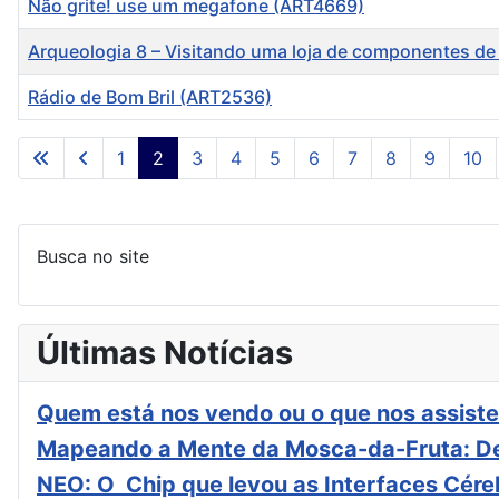
Não grite! use um megafone (ART4669)
Arqueologia 8 – Visitando uma loja de componentes de
Rádio de Bom Bril (ART2536)
Artigos
1
2
3
4
5
6
7
8
9
10
Busca no site
Últimas Notícias
Quem está nos vendo ou o que nos assiste
Mapeando a Mente da Mosca-da-Fruta: De
NEO: O Chip que levou as Interfaces Cér