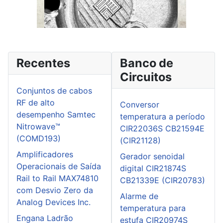
Recentes
Banco de
Circuitos
Conjuntos de cabos
RF de alto
Conversor
desempenho Samtec
temperatura a período
Nitrowave™
CIR22036S CB21594E
(COMD193)
(CIR21128)
Amplificadores
Gerador senoidal
Operacionais de Saída
digital CIR21874S
Rail to Rail MAX74810
CB21339E (CIR20783)
com Desvio Zero da
Alarme de
Analog Devices Inc.
temperatura para
Engana Ladrão
estufa CIR20974S