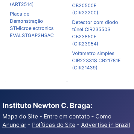
(ART2514)
CB20500E
(CIR22200)
Placa de
Demonstração
Detector com diodo
STMicroelectronics
túnel CIR23550S
EVALSTGAP2HSAC
CB23850E
(CIR23954)
Voltímetro simples
CIR22331S CB21781E
(CIR21439)
Instituto Newton C. Braga:
Mapa do Site
-
Entre em contato
-
Como
Anunciar
-
Políticas do Site
-
Advertise in Brazil