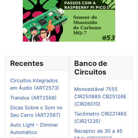
Recentes
Banco de
Circuitos
Circuitos Integrados
em Áudio (ART2573)
Monoestável 7555
CIR25088S CB25126E
Translux (ART2568)
(CIR26010)
Dicas Sobre o Som no
Tacômetro CIR22146S
Seu Carro (ART2567)
(CIR21235)
Auto Light – Dimmer
Receptor de 30 a 45
Automático