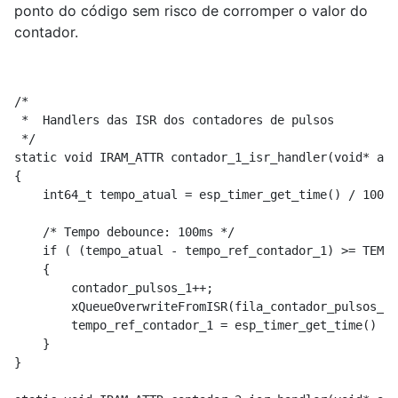
ponto do código sem risco de corromper o valor do
contador.
/*

 *  Handlers das ISR dos contadores de pulsos

 */

static void IRAM_ATTR contador_1_isr_handler(void* arg
{

    int64_t tempo_atual = esp_timer_get_time() / 1000;

    /* Tempo debounce: 100ms */

    if ( (tempo_atual - tempo_ref_contador_1) >= TEMPO
    {

        contador_pulsos_1++;

        xQueueOverwriteFromISR(fila_contador_pulsos_1,
        tempo_ref_contador_1 = esp_timer_get_time() / 
    }

}
