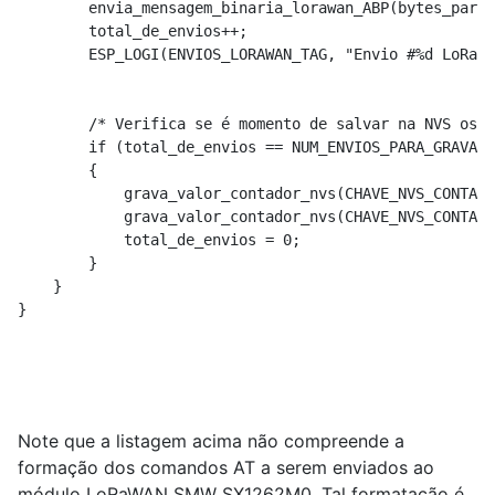
        envia_mensagem_binaria_lorawan_ABP(bytes_para_
        total_de_envios++;

        ESP_LOGI(ENVIOS_LORAWAN_TAG, "Envio #%d LoRaWA
                                                      
        /* Verifica se é momento de salvar na NVS os v
        if (total_de_envios == NUM_ENVIOS_PARA_GRAVAR_
        {

            grava_valor_contador_nvs(CHAVE_NVS_CONTADO
            grava_valor_contador_nvs(CHAVE_NVS_CONTADO
            total_de_envios = 0;

        }

    }

}
Note que a listagem acima não compreende a
formação dos comandos AT a serem enviados ao
módulo LoRaWAN SMW SX1262M0. Tal formatação é