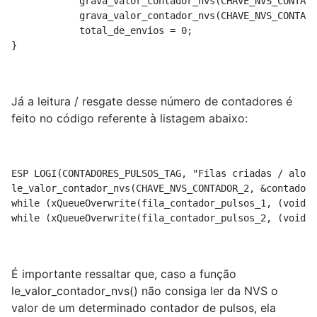
            grava_valor_contador_nvs(CHAVE_NVS_CONTADO
            grava_valor_contador_nvs(CHAVE_NVS_CONTADO
            total_de_envios = 0;

}
Já a leitura / resgate desse número de contadores é
feito no código referente à listagem abaixo:
ESP LOGI(CONTADORES_PULSOS_TAG, "Filas criadas / aloca
le_valor_contador_nvs(CHAVE_NVS_CONTADOR_2, &contador_
while (xQueueOverwrite(fila_contador_pulsos_1, (void *
while (xQueueOverwrite(fila_contador_pulsos_2, (void *
É importante ressaltar que, caso a função
le_valor_contador_nvs() não consiga ler da NVS o
valor de um determinado contador de pulsos, ela