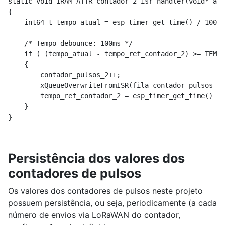
static void IRAM_ATTR contador_2_isr_handler(void* arg
{

    int64_t tempo_atual = esp_timer_get_time() / 1000;

    /* Tempo debounce: 100ms */

    if ( (tempo_atual - tempo_ref_contador_2) >= TEMPO
    {

        contador_pulsos_2++;

        xQueueOverwriteFromISR(fila_contador_pulsos_2,
        tempo_ref_contador_2 = esp_timer_get_time() / 
    }

}
Persistência dos valores dos
contadores de pulsos
Os valores dos contadores de pulsos neste projeto
possuem persistência, ou seja, periodicamente (a cada
número de envios via LoRaWAN do contador,