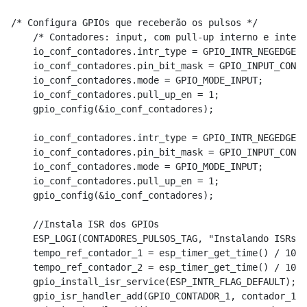
/* Configura GPIOs que receberão os pulsos */

    /* Contadores: input, com pull-up interno e interr
    io_conf_contadores.intr_type = GPIO_INTR_NEGEDGE;

    io_conf_contadores.pin_bit_mask = GPIO_INPUT_CONTA
    io_conf_contadores.mode = GPIO_MODE_INPUT;

    io_conf_contadores.pull_up_en = 1;

    gpio_config(&io_conf_contadores);

    io_conf_contadores.intr_type = GPIO_INTR_NEGEDGE;

    io_conf_contadores.pin_bit_mask = GPIO_INPUT_CONTA
    io_conf_contadores.mode = GPIO_MODE_INPUT;

    io_conf_contadores.pull_up_en = 1;

    gpio_config(&io_conf_contadores);

    //Instala ISR dos GPIOs

    ESP_LOGI(CONTADORES_PULSOS_TAG, "Instalando ISRs d
    tempo_ref_contador_1 = esp_timer_get_time() / 1000
    tempo_ref_contador_2 = esp_timer_get_time() / 1000
    gpio_install_isr_service(ESP_INTR_FLAG_DEFAULT);

    gpio_isr_handler_add(GPIO_CONTADOR_1, contador_1_i