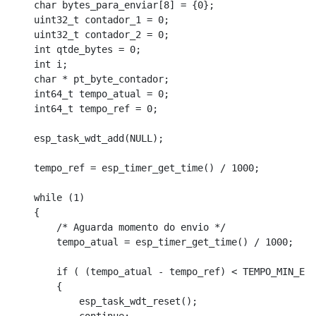
    char bytes_para_enviar[8] = {0};

    uint32_t contador_1 = 0;

    uint32_t contador_2 = 0;

    int qtde_bytes = 0;

    int i;

    char * pt_byte_contador;

    int64_t tempo_atual = 0;

    int64_t tempo_ref = 0;

    esp_task_wdt_add(NULL);

    tempo_ref = esp_timer_get_time() / 1000;

    while (1)

    {        

        /* Aguarda momento do envio */

        tempo_atual = esp_timer_get_time() / 1000;

        if ( (tempo_atual - tempo_ref) < TEMPO_MIN_ENT
        {

            esp_task_wdt_reset();
