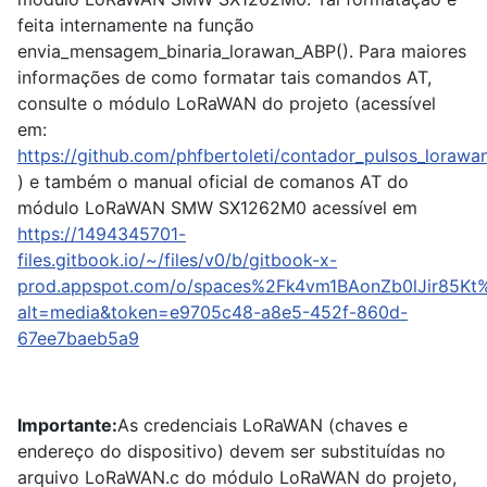
feita internamente na função
envia_mensagem_binaria_lorawan_ABP(). Para maiores
informações de como formatar tais comandos AT,
consulte o módulo LoRaWAN do projeto (acessível
em:
https://github.com/phfbertoleti/contador_pulsos_lora
) e também o manual oficial de comanos AT do
módulo LoRaWAN SMW SX1262M0 acessível em
https://1494345701-
files.gitbook.io/~/files/v0/b/gitbook-x-
prod.appspot.com/o/spaces%2Fk4vm1BAonZb0lJir85Kt
alt=media&token=e9705c48-a8e5-452f-860d-
67ee7baeb5a9
Importante:
As credenciais LoRaWAN (chaves e
endereço do dispositivo) devem ser substituídas no
arquivo LoRaWAN.c do módulo LoRaWAN do projeto,