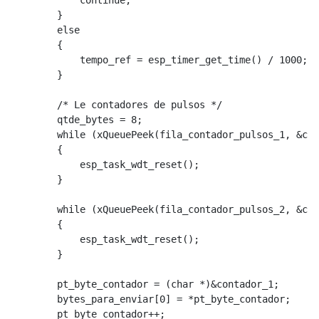
            continue;

        }

        else

        {

            tempo_ref = esp_timer_get_time() / 1000;

        }

        /* Le contadores de pulsos */

        qtde_bytes = 8;

        while (xQueuePeek(fila_contador_pulsos_1, &con
        {

            esp_task_wdt_reset();

        }

        while (xQueuePeek(fila_contador_pulsos_2, &con
        {

            esp_task_wdt_reset();

        }

        pt_byte_contador = (char *)&contador_1;

        bytes_para_enviar[0] = *pt_byte_contador;

        pt_byte_contador++;
