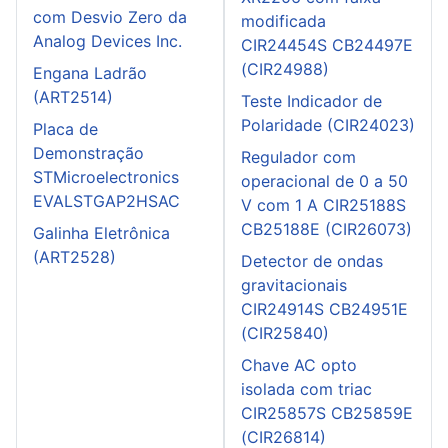
com Desvio Zero da
modificada
Analog Devices Inc.
CIR24454S CB24497E
(CIR24988)
Engana Ladrão
(ART2514)
Teste Indicador de
Polaridade (CIR24023)
Placa de
Demonstração
Regulador com
STMicroelectronics
operacional de 0 a 50
EVALSTGAP2HSAC
V com 1 A CIR25188S
CB25188E (CIR26073)
Galinha Eletrônica
(ART2528)
Detector de ondas
gravitacionais
CIR24914S CB24951E
(CIR25840)
Chave AC opto
isolada com triac
CIR25857S CB25859E
(CIR26814)